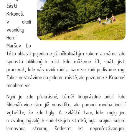
části
Krkonoš,
v okolí
vesničky
Horní
Maršov. Do
této oblasti pojedeme již několikátým rokem a máme zde
spoustu oblíbených míst kde můžeme žít, spát, jíst,
pracovat, kde nás uvidí rádi a kam se rádi podíváme my.
Tábor nestrávíme na jednom místě, ale poznáme z Krkonoš
mnohem víc.
Nyní je zde překrásné, téměř liduprázdné údolí, kde
Sklenářovice sice již neuvidíte, ale pomocí mnoha indicií
vytušíte, že zde byly. A zvláště tam, kde zbyly jen
rozvaliny bývalých sudetských statků, byla krajina kolem
lemována stromy, šedesát let neprořezávanými,