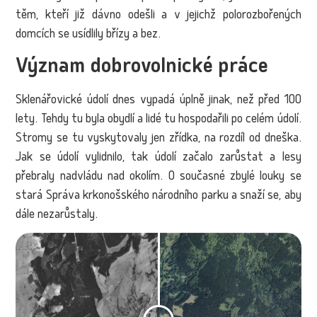
těm, kteří již dávno odešli a v jejichž polorozbořených
domcích se usídlily břízy a bez.
Význam dobrovolnické práce
Sklenářovické údolí dnes vypadá úplně jinak, než před 100
lety. Tehdy tu byla obydlí a lidé tu hospodařili po celém údolí.
Stromy se tu vyskytovaly jen zřídka, na rozdíl od dneška.
Jak se údolí vylidnilo, tak údolí začalo zarůstat a lesy
přebraly nadvládu nad okolím. O současné zbylé louky se
stará Správa krkonošského národního parku a snaží se, aby
dále nezarůstaly.