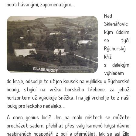
neotrhávanými, zapomenutými…
Nad
Sklenářovic
kým údolím
se tyčí
Rýchorský
kříž
s dalekým
výhledem
do kraje, odsud je to už jen kousek na vyhlídku u Rýchorské
boudy, stojící na vršku horského hřebene, za jehož
horizontem už vykukuje Sněžka. I na její vrchol je to z naší
louky pro leckoho nedaleko…
A onen genius loci? Jen na málo místech se můžete
procházet sadem, přebíhat přes valy kamenů kdysi dávno
nasbíraných hospodáři z polí a přemýšlet, jak se asi žilo