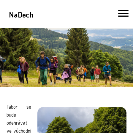
NaDech
Tábor se
bude
odehrávat
ve východní