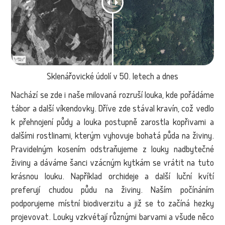
Sklenářovické údolí v 50. letech a dnes
Nachází se zde i naše milovaná rozruší louka, kde pořádáme
tábor a další víkendovky. Dříve zde stával kravín, což vedlo
k přehnojení půdy a louka postupně zarostla kopřivami a
dalšími rostlinami, kterým vyhovuje bohatá půda na živiny.
Pravidelným kosením odstraňujeme z louky nadbytečné
živiny a dáváme šanci vzácným kytkám se vrátit na tuto
krásnou louku. Například orchideje a další luční kvítí
preferují chudou půdu na živiny. Naším počínáním
podporujeme místní biodiverzitu a již se to začíná hezky
projevovat. Louky vzkvétají různými barvami a všude něco